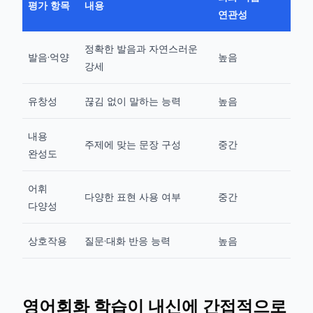
평가 항목
내용
연관성
정확한 발음과 자연스러운
발음·억양
높음
강세
유창성
끊김 없이 말하는 능력
높음
내용
주제에 맞는 문장 구성
중간
완성도
어휘
다양한 표현 사용 여부
중간
다양성
상호작용
질문·대화 반응 능력
높음
영어회화 학습이 내신에 간접적으로