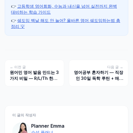
👉
고등학생 영어회화, 수능과 내신을 넘어 실전까지 완벽
대비하는 학습 가이드
👉
쉐도잉 백날 해도 안 늘어? 올바른 영어 쉐도잉하는법 총
정리 💡
← 이전 글
다음 글 →
원어민 영어 발음 만드는 3
영어공부 혼자하기 — 직장
가지 비밀 — R/L/Th 한국
인 30일 독학 루틴 + 매일
인 약점 완전 정복
1시간 확보법
이 글의 작성자
Planner Emma
수석 플래너