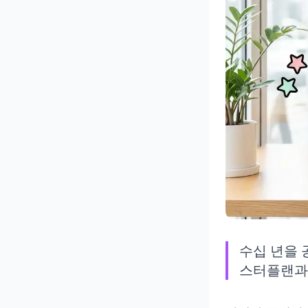
수십 년을 
스터플랜과 