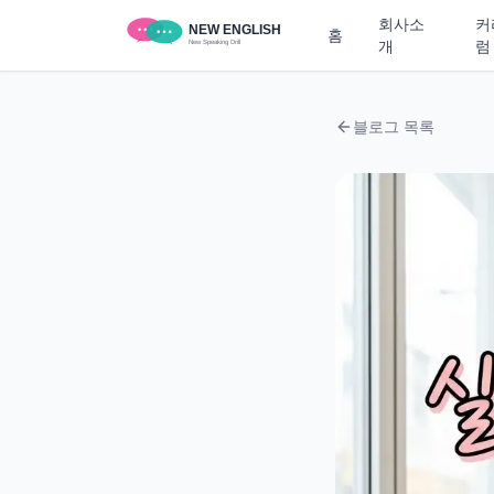
회사소
커
홈
개
럼
블로그 목록