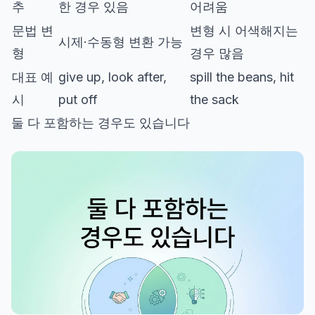
추
한 경우 있음
어려움
문법 변
변형 시 어색해지는
시제·수동형 변환 가능
형
경우 많음
대표 예
give up, look after,
spill the beans, hit
시
put off
the sack
둘 다 포함하는 경우도 있습니다