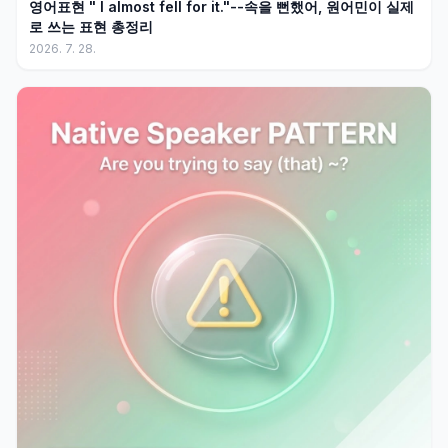
영어표현 " I almost fell for it."--속을 뻔했어, 원어민이 실제
로 쓰는 표현 총정리
2026. 7. 28.