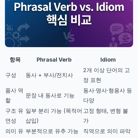
항목
Phrasal Verb
Idiom
2개 이상 단어의 고
구성
동사 + 부사/전치사
정 표현
품사 역
동사·명사·형용사 등
문장 내 동사로 기능
할
다양
구조 유
일부 분리 가능 (목적어
고정 형태, 변형 불
연성
삽입)
가
의미 유
부분적으로 유추 가능
직역으로 의미 파악