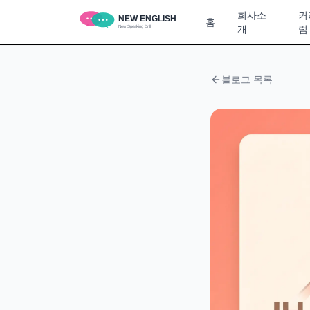
회사소
커
홈
개
럼
블로그 목록