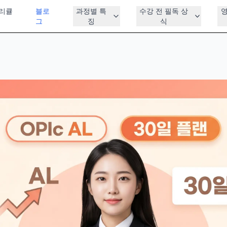
리큘
블로
과정별 특
수강 전 필독 상
그
징
식