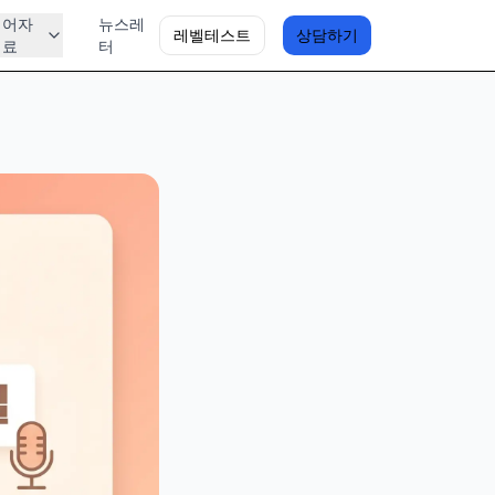
영어자
뉴스레
레벨테스트
상담하기
료
터