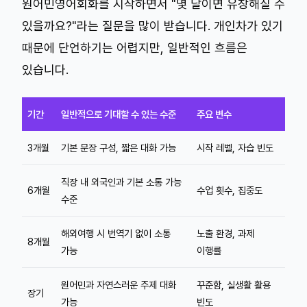
원어민영어회화를 시작하면서 "몇 달이면 유창해질 수
있을까요?"라는 질문을 많이 받습니다. 개인차가 있기
때문에 단언하기는 어렵지만, 일반적인 흐름은
있습니다.
기간
일반적으로 기대할 수 있는 수준
주요 변수
3개월
기본 문장 구성, 짧은 대화 가능
시작 레벨, 자습 빈도
직장 내 외국인과 기본 소통 가능
6개월
수업 횟수, 집중도
수준
해외여행 시 번역기 없이 소통
노출 환경, 과제
8개월
가능
이행률
원어민과 자연스러운 주제 대화
꾸준함, 실생활 활용
장기
가능
빈도