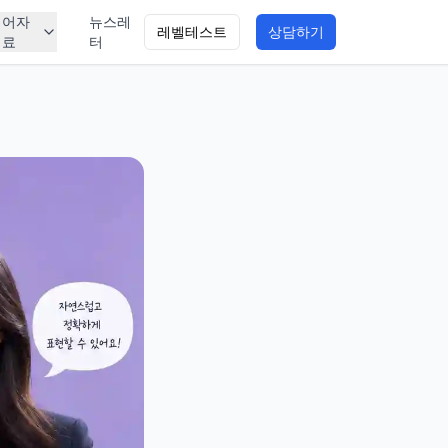
영어자
뉴스레
레벨테스트
상담하기
료
터