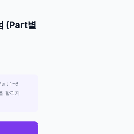
(Part별
t 1~6
을 합격자