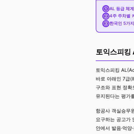
AL 등급 체계
①
4주 주차별
②
한국인 5가지
③
토익스피킹 
토익스피킹 AL(Ad
바로 아래인 7급(
구조와 표현 정확
유지된다는 평가를
항공사 객실승무원 
요구하는 공고가 많
안에서 발음·억양