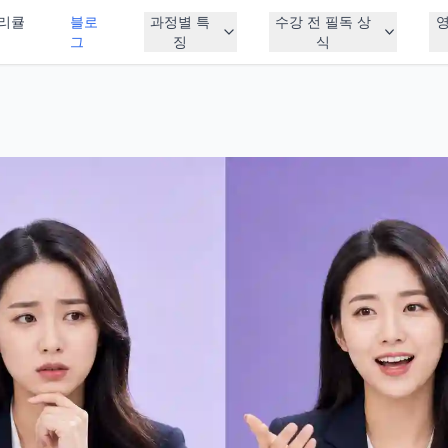
리큘
블로
과정별 특
수강 전 필독 상
그
징
식