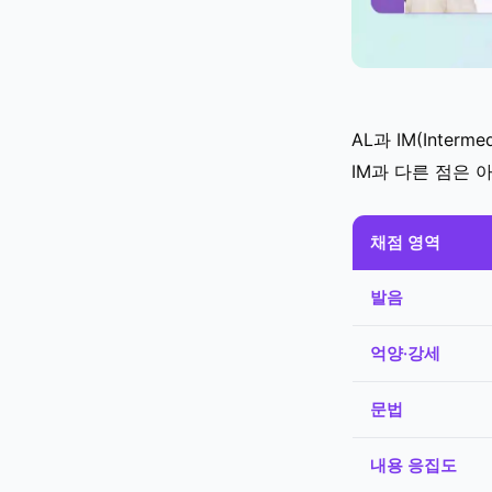
AL과 IM(Inte
IM과 다른 점은 
채점 영역
발음
억양·강세
문법
내용 응집도