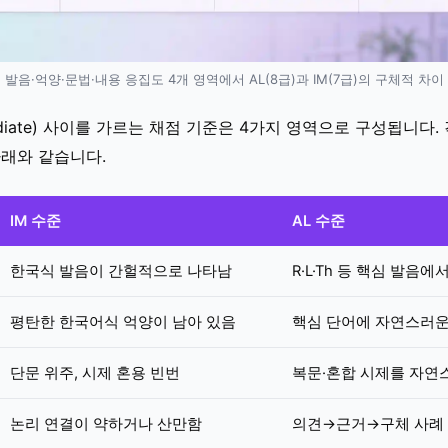
발음·억양·문법·내용 응집도 4개 영역에서 AL(8급)과 IM(7급)의 구체적 차이
rmediate) 사이를 가르는 채점 기준은 4가지 영역으로 구성됩니다.
아래와 같습니다.
IM 수준
AL 수준
한국식 발음이 간헐적으로 나타남
R·L·Th 등 핵심 발음
평탄한 한국어식 억양이 남아 있음
핵심 단어에 자연스러운
단문 위주, 시제 혼용 빈번
복문·혼합 시제를 자연
논리 연결이 약하거나 산만함
의견→근거→구체 사례 