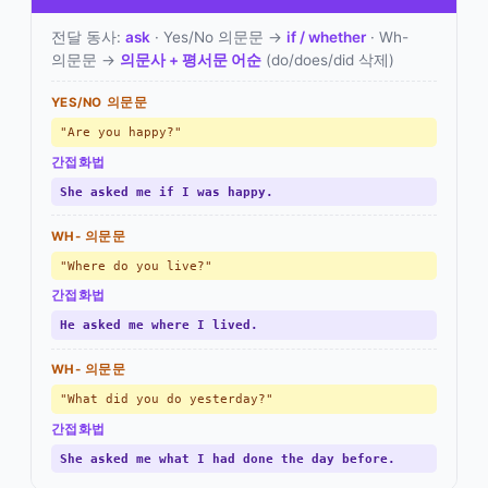
전달 동사:
ask
· Yes/No 의문문 →
if / whether
· Wh-
의문문 →
의문사 + 평서문 어순
(do/does/did 삭제)
YES/NO 의문문
"Are you happy?"
간접화법
She asked me if I was happy.
WH- 의문문
"Where do you live?"
간접화법
He asked me where I lived.
WH- 의문문
"What did you do yesterday?"
간접화법
She asked me what I had done the day before.