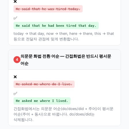
❌
He said that he was tired today.
✅
He said that he had been tired that day.
today → that day, now → then, here → there, this → that
등으로 전달자 관점에 맞게 변환합니다.
의문문 화법 전환 어순 — 간접화법은 반드시 평서문
4
어순
❌
He asked me where do I live.
✅
He asked me where I lived.
간접화법에서는 의문문 어순(do/does/did + 주어)이 평서문
어순(주어 + 동사)으로 바뀝니다. do/does/did는
삭제됩니다.