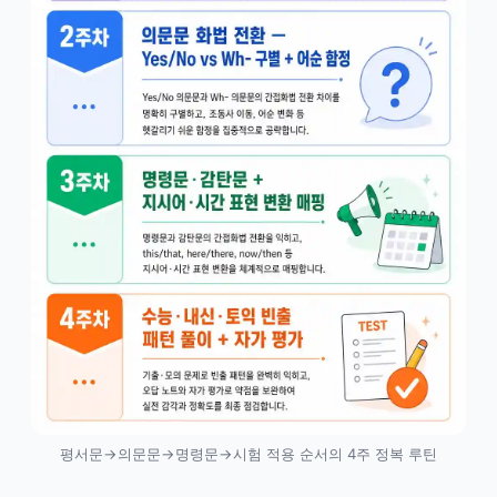
평서문→의문문→명령문→시험 적용 순서의 4주 정복 루틴