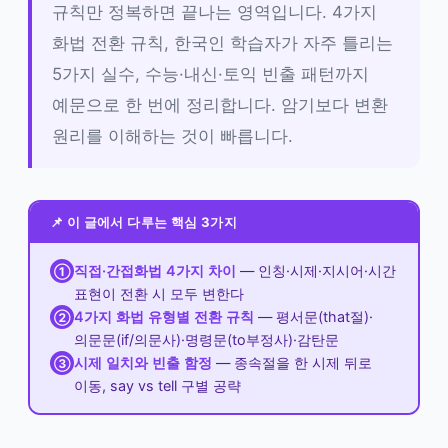
규칙만 정복하면 끝나는 영역입니다. 4가지
화법 전환 규칙, 한국인 학습자가 자주 틀리는
5가지 실수, 수능·내신·토익 빈출 패턴까지
예문으로 한 번에 정리합니다. 암기보다 변환
원리를 이해하는 것이 빠릅니다.
📌 이 글에서 다루는 핵심 3가지
직접·간접화법 4가지 차이
— 인칭·시제·지시어·시간
①
표현이 전환 시 모두 변한다
4가지 화법 유형별 전환 규칙
— 평서문(that절)·
②
의문문(if/의문사)·명령문(to부정사)·감탄문
시제 일치와 빈출 함정
— 종속절을 한 시제 뒤로
③
이동, say vs tell 구별 공략