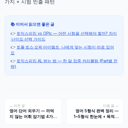
가지 + 시험 빈출 패턴
📚 이어서 읽으면 좋은 글
👉
토익스피킹 vs OPIc — 어떤 시험을 선택해야 할까? 차이
·난이도·선택 가이드
👉
토플·토스·오픽·아이엘츠, 나에게 맞는 시험이 따로 있어
요
👉
토익스피킹 AL 받는 법 — 한 달 집중 커리큘럼 (Part별 전
략)
← 이전 글
다음 글 →
영어 단어 외우기 — 까먹
영어 5형식 완벽 정리 —
지 않는 어휘 암기법 4가지
1~5형식 한눈에 + 목적격
+ 4주 1000단어 플랜
보어 시험 빈출 패턴