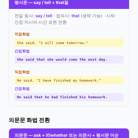
평서문 — say / tell + that절
전달 동사:
say / tell
· 접속사:
that
(생략 가능) · 시제·
인칭·지시어·시간 표현 전환
직접화법
She said, "I will come tomorrow."
간접화법
She said that she would come the next day.
직접화법
He said, "I have finished my homework."
간접화법
He said that he had finished his homework.
의문문 화법 전환
의문문 — ask + if/whether 또는 의문사 + 평서문 어순