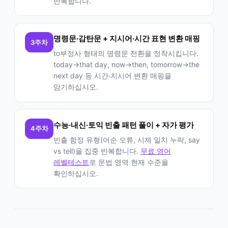
반복합니다.
명령문·감탄문 + 지시어·시간 표현 변환 매핑
3주차
to부정사 형태의 명령문 전환을 정착시킵니다.
today→that day, now→then, tomorrow→the
next day 등 시간·지시어 변환 매핑을
암기하십시오.
수능·내신·토익 빈출 패턴 풀이 + 자가 평가
4주차
빈출 함정 유형(어순 오류, 시제 일치 누락, say
vs tell)을 집중 반복합니다.
무료 영어
레벨테스트
로 문법 영역 현재 수준을
확인하십시오.