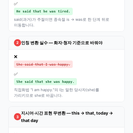
✅
He said that he was tired.
said(과거)가 주절이면 종속절 is → was로 한 단계 뒤로
이동합니다.
인칭 변환 실수 — 화자·청자 기준으로 바꿔야
2
❌
She said that I was happy.
✅
She said that she was happy.
직접화법 "I am happy."의 I는 말한 당사자(she)를
가리키므로 she로 바꿉니다.
지시어·시간 표현 무변환 — this → that, today →
3
that day