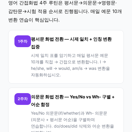
영어 간접화법 4주 루틴은 평서문→의문문→명령문·
감탄문→시험 적용 순서로 진행됩니다. 매일 예문 10개
변환 연습이 핵심입니다.
평서문 화법 전환 — 시제 일치 + 인칭 변환
1주차
집중
시제 일치 표를 암기하고 매일 평서문 예문
10개를 직접 → 간접으로 변환합니다. I →
he/she, will → would, am/is → was 변환을
자동화하십시오.
의문문 화법 전환 — Yes/No vs Wh- 구별 +
2주차
어순 함정
Yes/No 의문문(if/whether)과 Wh- 의문문
(의문사 + 평서문 어순)을 구별하며
연습합니다. do/does/did 삭제와 어순 변환을