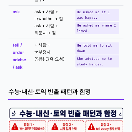
ask
ask + 사람 +
He asked me if I
was happy.
if/whether + 절
ask + 사람 +
He asked me where I
lived.
의문사 + 절
tell /
+ 사람 +
He told me to sit
down.
to부정사
order
(명령·권유·요청)
She advised me to
advise
study harder.
/ ask
수능·내신·토익 빈출 패턴과 함정