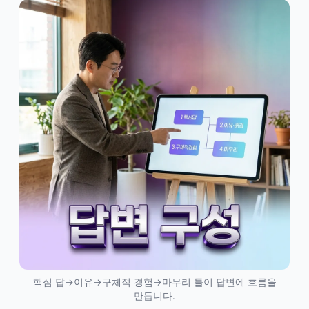
핵심 답→이유→구체적 경험→마무리 틀이 답변에 흐름을
만듭니다.