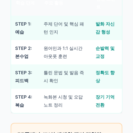
학습 단계
주요 활동
트
STEP 1:
주제 단어 및 핵심 패
발화 자신
예습
턴 인지
감 형성
STEP 2:
원어민과 1:1 실시간
순발력 및
본수업
아웃풋 훈련
교정
STEP 3:
틀린 문법 및 발음 즉
정확도 향
피드백
시 확인
상
STEP 4:
녹화본 시청 및 오답
장기 기억
복습
노트 정리
전환