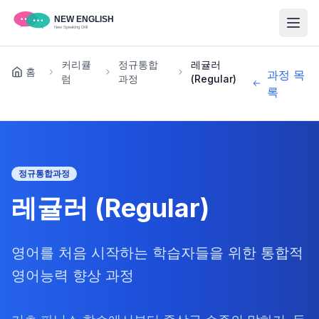
커리큘
정규통합
레귤러
홈
과정 목
럼
과정
(Regular)
록
정규통합과정
레귤러 (Regular)
영어를 처음 시작하는 학습자들을 위한 통합적
영어능력 향상 과정