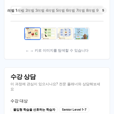
레벨 1
스크린샷 2025-09-26 오전 9.37.26
레벨 2
레벨 3
레벨 4
레벨 5
레벨 6
레벨 7
레벨 8
레벨 9
4
5
5
5
5
5
5
5
5
1
/
4
1
2
3
4
← → 키로 이미지를 탐색할 수 있습니다
수강 상담
이 과정에 관심이 있으시나요? 전문 플래너와 상담해보세
요
수강 대상
몰입형 학습을 선호하는 학습자
Senior Level 1-7