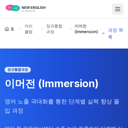
커리
정규통합
이머전
홈
과정 목
큘럼
과정
(Immersion)
록
정규통합과정
이머전 (Immersion)
영어 노출 극대화를 통한 단계별 실력 향상 몰
입 과정