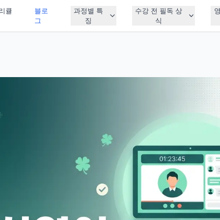
리큘
블로
과정별 특
수강 전 필독 상
그
징
식