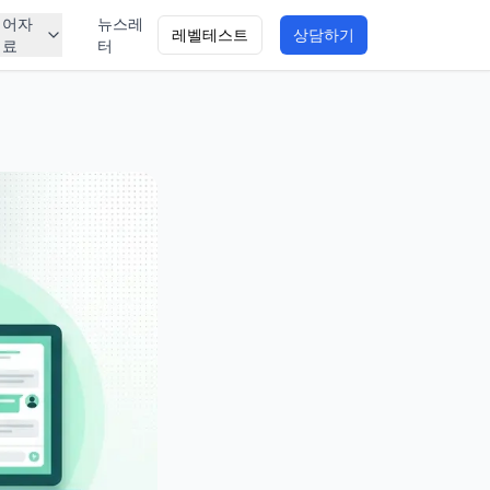
영어자
뉴스레
레벨테스트
상담하기
료
터