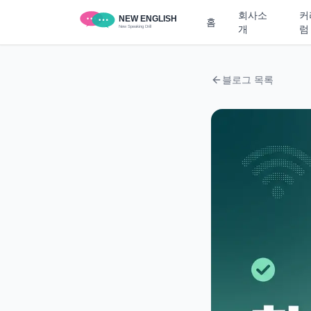
회사소
커
홈
개
럼
블로그 목록