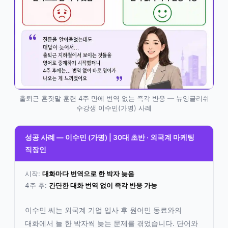
출퇴근 혼잣말 훈련 4주 만에 번역 없는 즉각 반응 — 뉴잉글리쉬
수강생 이수민(가명) 사례
성공 사례 — 이수민 (가명) | 30대 초반 · 외국계 마케팅
직장인
시작:
대화마다 번역으로 한 박자 늦음
4주 후:
간단한 대화 번역 없이 즉각 반응 가능
이수민 씨는 외국계 기업 입사 후 원어민 동료와의
대화에서 늘 한 박자씩 늦는 문제를 겪었습니다. 단어와