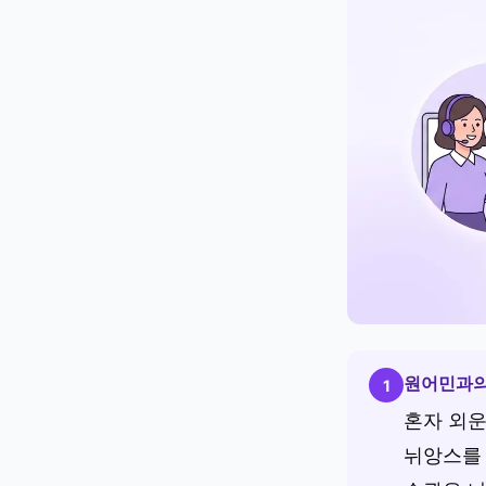
원어민과의
1
혼자 외운
뉘앙스를 