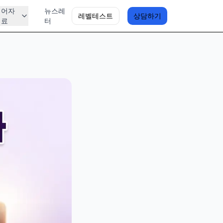
영어자
뉴스레
레벨테스트
상담하기
료
터