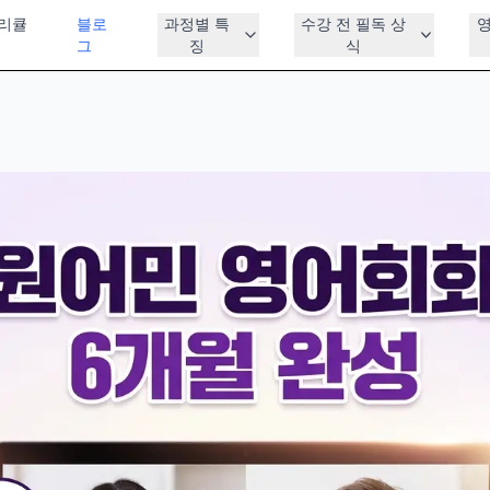
리큘
블로
과정별 특
수강 전 필독 상
그
징
식