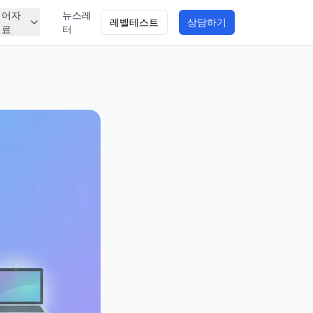
영어자
뉴스레
레벨테스트
상담하기
료
터