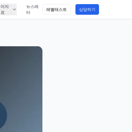
영어자
뉴스레
레벨테스트
상담하기
료
터