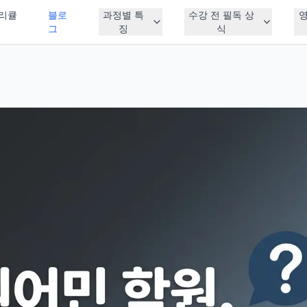
리큘
블로
과정별 특
수강 전 필독 상
그
징
식