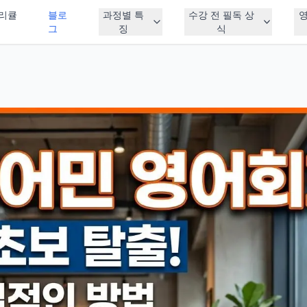
리큘
블로
과정별 특
수강 전 필독 상
그
징
식