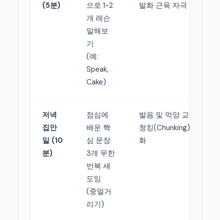
(5분)
으로 1~2
발화 근육 자극
개 레슨
말해보
기
(예:
Speak,
Cake)
저녁
점심에
발음 및 억양 교정,
집안
배운 핵
청킹(Chunking) 체
일 (10
심 문장
화
분)
3개 무한
반복 섀
도잉
(중얼거
리기)