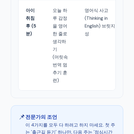
아이
오늘 하
영어식 사고
취침
루 감정
(Thinking in
후 (5
을 영어
English) 브릿지 형
분)
한 줄로
성
생각하
기
(머릿속
번역 멈
추기 훈
련)
📌
전문가의 조언
이 4가지를 모두 다 하려고 하지 마세요. 첫 주
는 '출근길 듣기' 하나만, 다음 주는 '점심시간