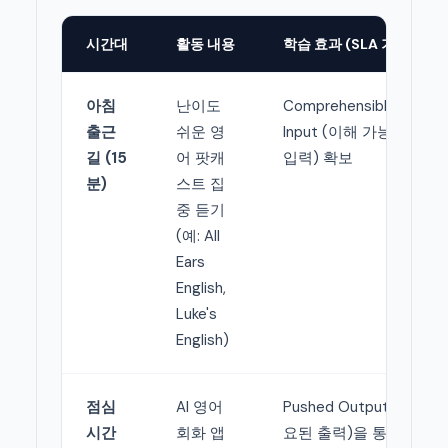
시간대
활동 내용
학습 효과 (SLA 기반)
아침
난이도
Comprehensible
출근
쉬운 영
Input (이해 가능한
길 (15
어 팟캐
입력) 확보
분)
스트 집
중 듣기
(예: All
Ears
English,
Luke's
English)
점심
AI 영어
Pushed Output (강
시간
회화 앱
요된 출력)을 통한