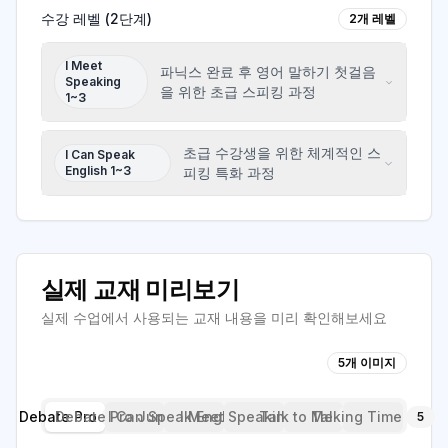
수강 레벨 (
2
단계)
2
개 레벨
I Meet
파닉스 완료 후 영어 말하기 첫걸음
Speaking
을 위한 초급 스피킹 과정
1~3
초급 수강생을 위한 체계적인 스
I Can Speak
English 1~3
피킹 특화 과정
실제 교재 미리보기
실제 수업에서 사용되는 교재 내용을 미리 확인해보세요
5
개 이미지
Debate Pro
Debate Pro Junior
스크린샷 2025-09-26 오후 1.31.55
I Can Speak English
I Meet Speaking
Talk to Me
Talking Time
5
5
5
6
4
5
1
/
5