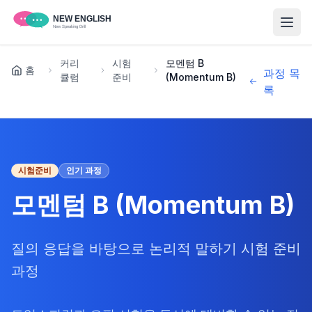
커리
시험
모멘텀 B
홈
과정 목
큘럼
준비
(Momentum B)
록
시험준비
인기 과정
모멘텀 B (Momentum B)
질의 응답을 바탕으로 논리적 말하기 시험 준비
과정