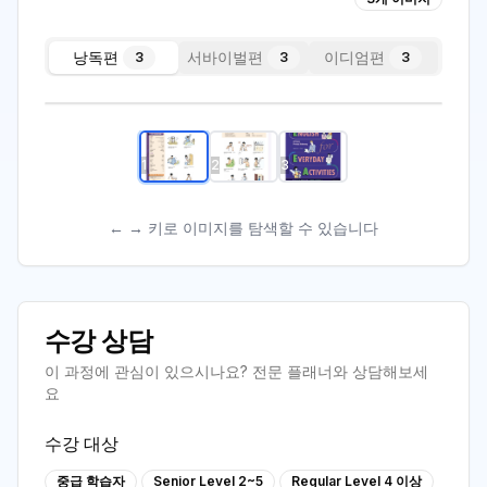
스크린샷 2025-09-26 오전 10.06.33
낭독편
서바이벌편
이디엄편
3
3
3
1
/
3
1
2
3
← → 키로 이미지를 탐색할 수 있습니다
수강 상담
이 과정에 관심이 있으시나요? 전문 플래너와 상담해보세
요
수강 대상
중급 학습자
Senior Level 2~5
Regular Level 4 이상