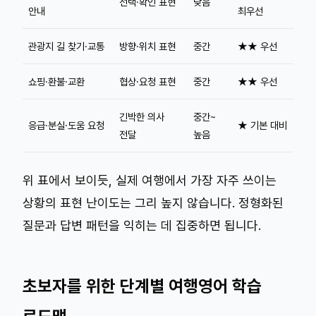
선택·확인 표현
낮음
안내
최우선
관광지 길 찾기·교통
방향·위치 표현
중간
★★ 우선
쇼핑·환불·교환
협상·요청 표현
중간
★★ 우선
긴박한 의사
중간~
응급·분실·도움 요청
★ 기본 대비
전달
높음
위 표에서 보이듯, 실제 여행에서 가장 자주 쓰이는
상황의 표현 난이도는 그리 높지 않습니다. 정형화된
질문과 답변 패턴을 익히는 데 집중하면 됩니다.
초보자를 위한 단계별 여행영어 학습