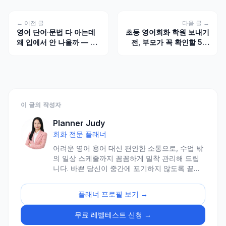
← 이전 글
다음 글 →
영어 단어·문법 다 아는데
초등 영어회화 학원 보내기
왜 입에서 안 나올까 — 한
전, 부모가 꼭 확인할 5가
국인 학습자 '실행 갭' 5가
지
지 원인
이 글의 작성자
Planner Judy
회화 전문 플래너
어려운 영어 용어 대신 편안한 소통으로, 수업 밖
의 일상 스케줄까지 꼼꼼하게 밀착 관리해 드립
니다. 바쁜 당신이 중간에 포기하지 않도록 끝까
지 함께 뛰는 든든한 러닝메이트, 플래너 주디입
니다.
플래너 프로필 보기 →
무료 레벨테스트 신청 →