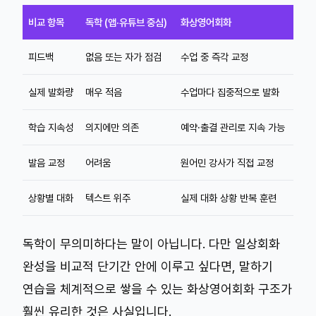
비교 항목
독학 (앱·유튜브 중심)
화상영어회화
피드백
없음 또는 자가 점검
수업 중 즉각 교정
실제 발화량
매우 적음
수업마다 집중적으로 발화
학습 지속성
의지에만 의존
예약·출결 관리로 지속 가능
발음 교정
어려움
원어민 강사가 직접 교정
상황별 대화
텍스트 위주
실제 대화 상황 반복 훈련
독학이 무의미하다는 말이 아닙니다. 다만 일상회화
완성을 비교적 단기간 안에 이루고 싶다면, 말하기
연습을 체계적으로 쌓을 수 있는 화상영어회화 구조가
훨씬 유리한 것은 사실입니다.