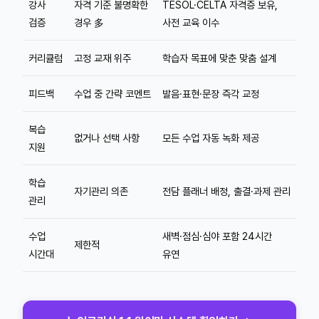
강사
자격 기준 불명확한
TESOL·CELTA 자격증 보유,
검증
경우 多
사전 교육 이수
커리큘럼
고정 교재 위주
학습자 목표에 맞춘 맞춤 설계
피드백
수업 중 간략 코멘트
발음·표현·문장 즉각 교정
복습
없거나 선택 사항
모든 수업 자동 녹화 제공
지원
학습
자기관리 의존
전담 플래너 배정, 출결·과제 관리
관리
수업
새벽·점심·심야 포함 24시간
제한적
시간대
유연