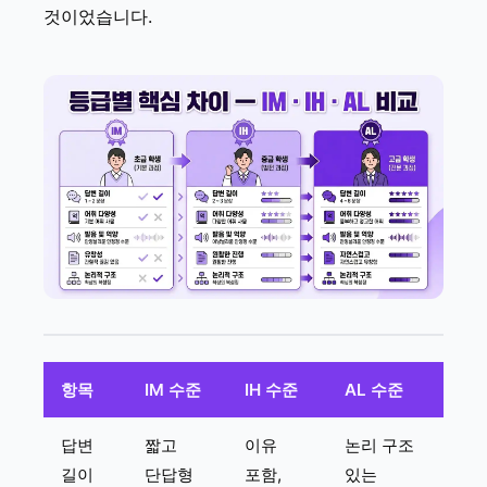
것이었습니다.
항목
IM 수준
IH 수준
AL 수준
답변
짧고
이유
논리 구조
길이
단답형
포함,
있는