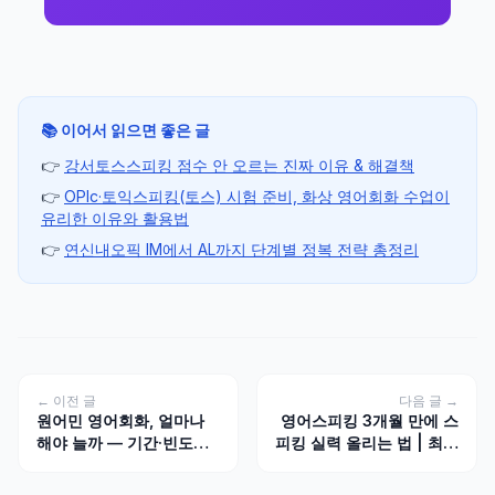
📚 이어서 읽으면 좋은 글
👉
강서토스스피킹 점수 안 오르는 진짜 이유 & 해결책
👉
OPIc·토익스피킹(토스) 시험 준비, 화상 영어회화 수업이
유리한 이유와 활용법
👉
연신내오픽 IM에서 AL까지 단계별 정복 전략 총정리
← 이전 글
다음 글 →
원어민 영어회화, 얼마나
영어스피킹 3개월 만에 스
해야 늘까 — 기간·빈도별
피킹 실력 올리는 법 | 최신
현실적 변화
방법