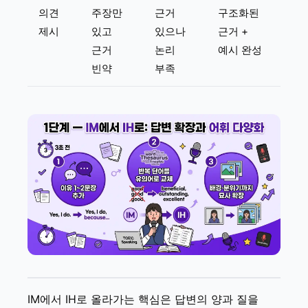
의견
주장만
근거
구조화된
제시
있고
있으나
근거 +
근거
논리
예시 완성
빈약
부족
IM에서 IH로 올라가는 핵심은 답변의 양과 질을