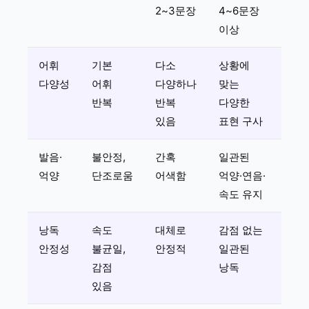
2~3문장
4~6문장
이상
어휘
기본
다소
상황에
다양성
어휘
다양하나
맞는
반복
반복
다양한
있음
표현 구사
발음·
불안정,
간혹
일관된
억양
단조로움
어색함
억양·연음·
속도 유지
낭독
속도
대체로
감점 없는
안정성
불균일,
안정적
일관된
감점
낭독
있음