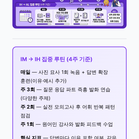
IM → IH 집중 루틴 (4주 기준)
매일
— 사진 묘사 1회 녹음 + 답변 확장
훈련(이유·예시 추가)
주 3회
— 질문 응답 파트 즉흥 발화 연습
(다양한 주제)
주 2회
— 실전 모의고사 후 어휘 반복 패턴
점검
주 1회
— 원어민 강사와 발화 피드백 수업
핵심 지표
— 답변마다 이유 포함 여부, 같은