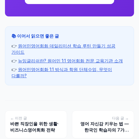
📚 이어서 읽으면 좋은 글
👉
원어민영어회화 데일리미션 학습 루틴 만들기 성공
가이드
👉
뉴잉글리쉬란? 원어민 1:1 영어회화 전문 교육기관 소개
👉
원어민영어회화 1:1 방식과 학원 단체수업, 무엇이
다를까?
← 이전 글
다음 글 →
바쁜 직장인을 위한 생활·
영어 자신감 키우는 법 —
비즈니스영어회화 전략
한국인 학습자의 7가지
마인드셋 변화