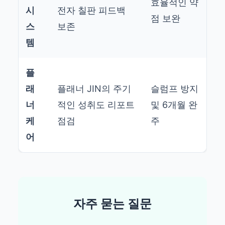
효율적인 약
시
전자 칠판 피드백
점 보완
스
보존
템
플
래
플래너 JIN의 주기
슬럼프 방지
너
적인 성취도 리포트
및 6개월 완
케
점검
주
어
자주 묻는 질문