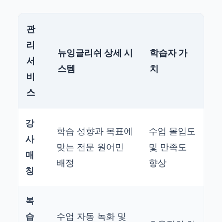
관
리
뉴잉글리쉬 상세 시
학습자 가
서
스템
치
비
스
강
학습 성향과 목표에
수업 몰입도
사
맞는 전문 원어민
및 만족도
매
배정
향상
칭
복
습
수업 자동 녹화 및