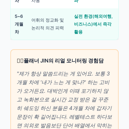
차
사용
파
5~6
실전 환경(해외여행,
어휘의 정교화 및
개월
비즈니스)에서 즉각
논리적 의견 피력
차
활용
🙋‍♂️
플래너 JIN의 리얼 모니터링 경험담
"제가 항상 말씀드리는 게 있어요. 보통 3
개월 차에 '내가 느는 게 맞나?' 하는 고비
가 오거든요. 대박인게 이때 포기하지 않
고 녹화본으로 실시간 교정 받은 걸 꾸준
히 쉐도잉 하신 분들은 4개월 차에 갑자기
문장이 확 길어집니다. 레벨테스트 하다보
면 의외로 발음보단 단어 배열에서 막히는