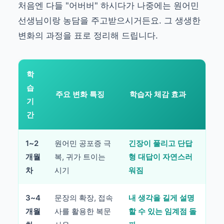
처음엔 다들 "어버버" 하시다가 나중에는 원어민
선생님이랑 농담을 주고받으시거든요. 그 생생한
변화의 과정을 표로 정리해 드립니다.
학
습
주요 변화 특징
학습자 체감 효과
기
간
1~2
원어민 공포증 극
긴장이 풀리고 단답
개월
복, 귀가 트이는
형 대답이 자연스러
차
시기
워짐
3~4
문장의 확장, 접속
내 생각을 길게 설명
개월
사를 활용한 복문
할 수 있는 임계점 돌