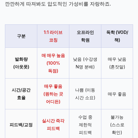
깐깐하게 따져봐도 압도적인 가성비를 자랑하죠.
1:1 라이브
오프라인
독학 (VOD/
구분
코칭
학원
책)
매 매우 높음
발화량
낮음 (수강생
매우 낮음
(100%
(아웃풋)
N명 분배)
(혼잣말)
독점)
매우 좋음
시간/공간
나쁨 (이동
(원하는 곳
매우 좋음
효율
시간 소요)
어디든)
수업 중
불가능
실시간 즉각
피드백/교정
제한적
(스스로
피드백
피드백
확인)