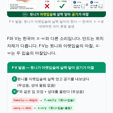
F·V 발음: 윗니가 아랫입술에 살짝 닿아야 한다 — 한국어 ㅍ·ㅂ로
대체하면 의미 혼동 발생
F와 V는 한국어 ㅍ·ㅂ와 다른 소리입니다. 만드는 위치
자체가 다릅니다. F·V는 윗니와 아랫입술의 마찰, ㅍ·
ㅂ는 두 입술의 마찰입니다.
F·V 발음 — 윗니가 아랫입술에 살짝 닿아 공기가 마찰
윗니를 아랫입술에 살짝 얹고 공기를 내보낸다
F
(무성음, 성대 울림 없음)
F와 같은 입 모양 + 성대를 울린다 (유성음)
V
→
family → 패밀리
f-amily (윗니+입술)
→
very → 베리
v-ery (윗니+입술+울림)