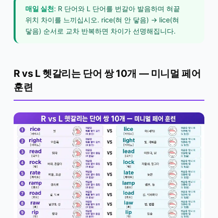
매일 실천
: R 단어와 L 단어를 번갈아 발음하며 혀끝
위치 차이를 느끼십시오. rice(혀 안 닿음) → lice(혀
닿음) 순서로 교차 반복하면 차이가 선명해집니다.
R vs L 헷갈리는 단어 쌍 10개 — 미니멀 페어
훈련