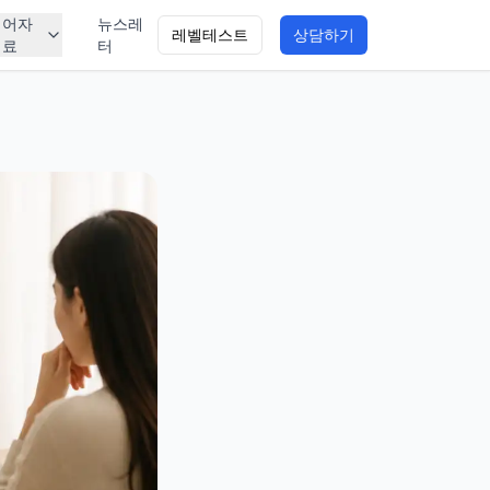
영어자
뉴스레
레벨테스트
상담하기
료
터