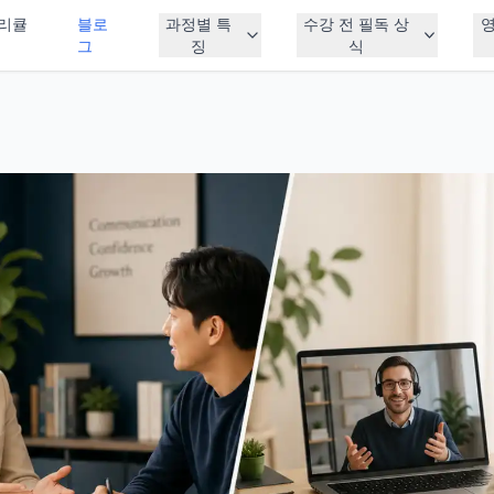
리큘
블로
과정별 특
수강 전 필독 상
그
징
식