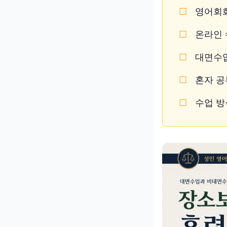
영어회화
온라인 
대면수업
혼자 공
수업 방