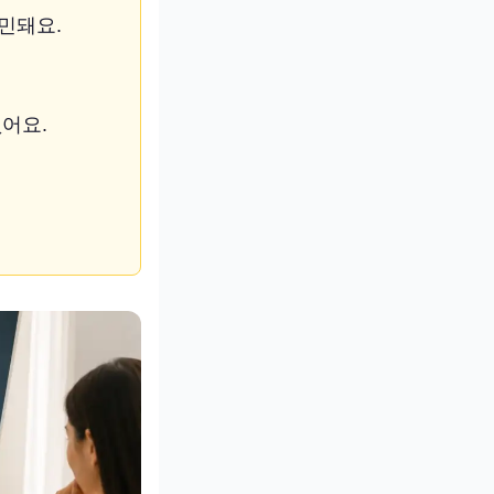
민돼요.
어요.